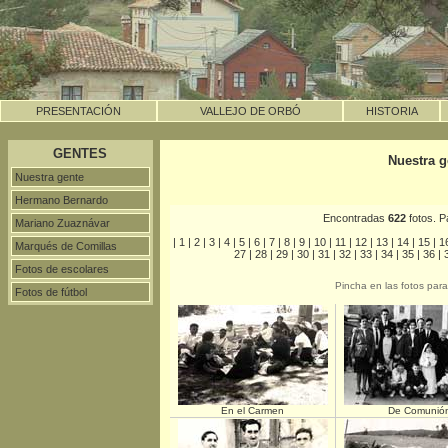
PRESENTACIÓN
VALLEJO DE ORBÓ
HISTORIA
GENTES
Nuestra g
Nuestra gente
Hermano Bernardo
Encontradas
622
fotos. 
Mariano Zuaznávar
|
1
|
2
|
3
|
4
|
5
|
6
|
7
|
8
|
9
|
10
|
11
|
12
|
13
|
14
|
15
|
1
Marqués de Comillas
27
|
28
|
29
|
30
|
31
|
32
|
33
|
34
|
35
|
36
|
Fotos de escolares
Pincha en las fotos par
Fotos de fútbol
En el Carmen
De Comunió