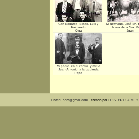
Con Eduardo, Eliseo, Luis y
Mi hermano, José-Mª, t
Raimundo
la era de la Sra. Vi
Olga
Juan
Mi padre, en el centro, y mi tío
Juan-Antonio, a la izquierda
Pepe
luisfer1.com@gmail.com
- creado por
LUISFER1.COM
-
f