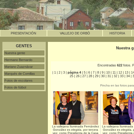
PRESENTACIÓN
VALLEJO DE ORBÓ
HISTORIA
GENTES
Nuestra g
Nuestra gente
Hermano Bernardo
Encontradas
622
fotos. 
Mariano Zuaznávar
|
1
|
2
|
3
|
página 4
|
5
|
6
|
7
|
8
|
9
|
10
|
11
|
12
|
13
|
1
Marqués de Comillas
25
|
26
|
27
|
28
|
29
|
30
|
31
|
32
|
33
|
34
|
Fotos de escolares
Pincha en las fotos par
Fotos de fútbol
La vallejana Iluminada Fernández
La vallejana Iluminad
González es elegida, por tercera
González es elegida, p
vez, como Presidenta de la Casa
vez, como Presidenta 