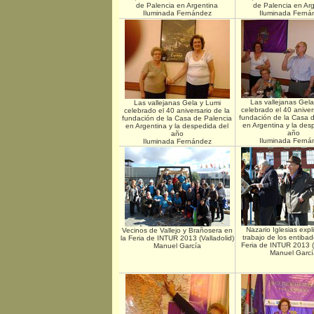
de Palencia en Argentina
de Palencia en Ar
Iluminada Fernández
Iluminada Ferná
Las vallejanas Gela
Las vallejanas Gela y Lumi
celebrado el 40 aniver
celebrado el 40 aniversario de la
fundación de la Casa 
fundación de la Casa de Palencia
en Argentina y la des
en Argentina y la despedida del
año
año
Iluminada Ferná
Iluminada Fernández
Nazario Iglesias expl
Vecinos de Vallejo y Brañosera en
trabajo de los entibad
la Feria de INTUR 2013 (Valladolid)
Feria de INTUR 2013 (V
Manuel García
Manuel Garcí