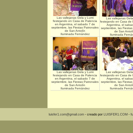
Las vallejanas Gela y Lumi
Las vallejanas Gela
festejando en Casa de Palencia
festejando en Casa de 
en Argentina, el sabado 7 de
Argentina, el saba
septiembre, las Fiestas Patronales
septiembre, las Fiestas
de San Antolín
de San Antol
Iluminada Fernández
Iluminada Ferná
Las vallejanas Gela y Lumi
Las vallejanas Gela
festejando en Casa de Palencia
festejando en Casa de 
en Argentina, el sabado 7 de
Argentina, el saba
septiembre, las Fiestas Patronales
septiembre, las Fiestas
de San Antolín
de San Antol
Iluminada Fernández
Iluminada Ferná
luisfer1.com@gmail.com
- creado por
LUISFER1.COM
-
f