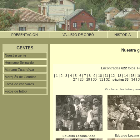
PRESENTACIÓN
VALLEJO DE ORBÓ
HISTORIA
GENTES
Nuestra g
Nuestra gente
Hermano Bernardo
Encontradas
622
fotos. 
Mariano Zuaznávar
|
1
|
2
|
3
|
4
|
5
|
6
|
7
|
8
|
9
|
10
|
11
|
12
|
13
|
14
|
15
|
1
Marqués de Comillas
27
|
28
|
29
|
30
|
31
|
32
|
página 33
|
34
|
3
Fotos de escolares
Pincha en las fotos par
Fotos de fútbol
Eduardo Lozano
Eduardo Lozano Abad