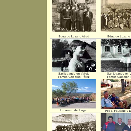
Eduardo Lozano Abad
Eduardo Lozano
Sari jugando en Vallejo
Sari jugando en V
Familia Calderón-Pérez
Familia Calderón
Excursión del Hogar
Pepe, Faustino y E