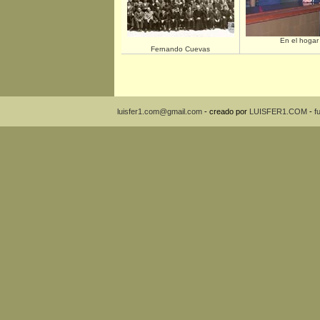
En el hogar
Fernando Cuevas
luisfer1.com@gmail.com
- creado por
LUISFER1.COM
-
f