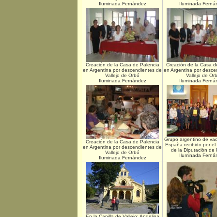
Iluminada Fernández
Iluminada Ferná
Creación de la Casa de Palencia
Creación de la Casa d
en Argentina por descendientes de
en Argentina por desce
Vallejo de Orbó
Vallejo de Or
Iluminada Fernández
Iluminada Ferná
Grupo argentino de va
Creación de la Casa de Palencia
España recibido por el
en Argentina por descendientes de
de la Diputación de 
Vallejo de Orbó
Iluminada Ferná
Iluminada Fernández
En la Capilla de Vallejo: Angelina