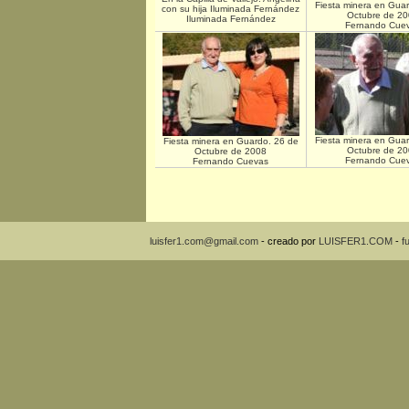
Fiesta minera en Gua
con su hija Iluminada Fernández
Octubre de 20
Iluminada Fernández
Fernando Cue
Fiesta minera en Gua
Fiesta minera en Guardo. 26 de
Octubre de 20
Octubre de 2008
Fernando Cue
Fernando Cuevas
luisfer1.com@gmail.com
- creado por
LUISFER1.COM
-
f