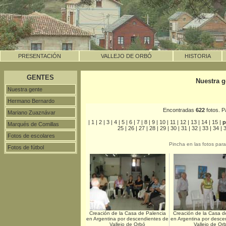
PRESENTACIÓN
VALLEJO DE ORBÓ
HISTORIA
GENTES
Nuestra g
Nuestra gente
Hermano Bernardo
Encontradas
622
fotos. 
Mariano Zuaznávar
|
1
|
2
|
3
|
4
|
5
|
6
|
7
|
8
|
9
|
10
|
11
|
12
|
13
|
14
|
15
|
p
Marqués de Comillas
25
|
26
|
27
|
28
|
29
|
30
|
31
|
32
|
33
|
34
|
Fotos de escolares
Pincha en las fotos par
Fotos de fútbol
Creación de la Casa de Palencia
Creación de la Casa d
en Argentina por descendientes de
en Argentina por desce
Vallejo de Orbó
Vallejo de Or