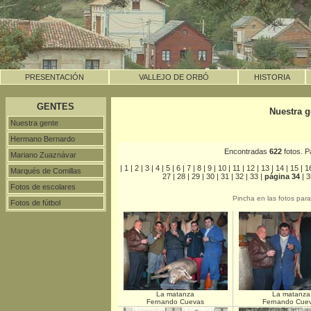
PRESENTACIÓN
VALLEJO DE ORBÓ
HISTORIA
GENTES
Nuestra g
Nuestra gente
Hermano Bernardo
Encontradas
622
fotos. 
Mariano Zuaznávar
|
1
|
2
|
3
|
4
|
5
|
6
|
7
|
8
|
9
|
10
|
11
|
12
|
13
|
14
|
15
|
1
Marqués de Comillas
27
|
28
|
29
|
30
|
31
|
32
|
33
|
página 34
|
3
Fotos de escolares
Pincha en las fotos par
Fotos de fútbol
La matanza
La matanza
Fernando Cuevas
Fernando Cue