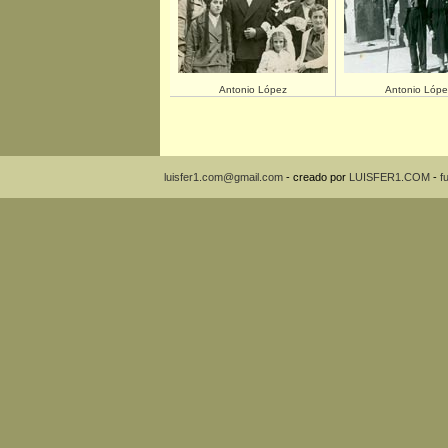
Antonio López
Antonio Lópe
luisfer1.com@gmail.com
- creado por
LUISFER1.COM
-
f