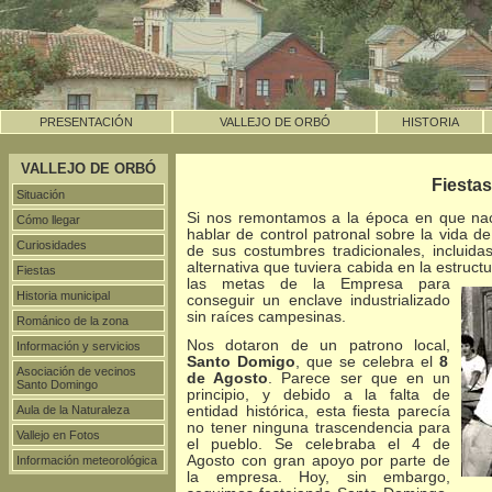
PRESENTACIÓN
VALLEJO DE ORBÓ
HISTORIA
VALLEJO DE ORBÓ
Fiestas
Situación
Si nos remontamos a la época en que nació
Cómo llegar
hablar de control patronal sobre la vida de
Curiosidades
de sus costumbres tradicionales, incluidas
alternativa que tuviera cabida en la estruct
Fiestas
las metas
de la Empresa para
Historia municipal
conseguir un enclave industrializado
sin raíces campesinas.
Románico de la zona
Nos dotaron de un patrono local,
Información y servicios
Santo Domigo
, que se celebra el
8
Asociación de vecinos
de Agosto
. Parece ser que en un
Santo Domingo
principio, y debido a la falta de
Aula de la Naturaleza
entidad histórica, esta fiesta parecía
no tener ninguna trascendencia para
Vallejo en Fotos
el pueblo. Se celebraba el 4 de
Agosto con gran apoyo por parte de
Información meteorológica
la empresa. Hoy, sin embargo,