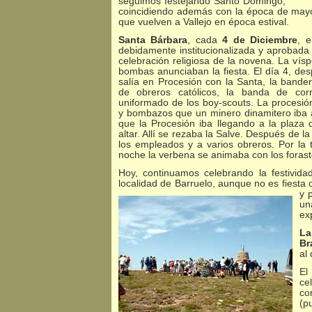
seguimos festejando Santo Domingo,
coincidiendo además con la época de mayor
que vuelven a Vallejo en época estival.
Santa Bárbara
, cada
4 de Diciembre
, e
debidamente institucionalizada y aprobada 
celebración religiosa de la novena. La vís
bombas anunciaban la fiesta. El día 4, de
salía en Procesión con la Santa, la bander
de obreros católicos, la banda de cor
uniformado de los boy-scouts. La procesi
y bombazos que un minero dinamitero iba
que la Procesión iba llegando a la plaza
altar. Allí se rezaba la Salve. Después de 
los empleados y a varios obreros. Por la 
noche la verbena se animaba con los forast
Hoy, continuamos celebrando la festivida
localidad de Barruelo, aunque no es fiesta 
y 
un
ex
La
Br
al
El
ce
co
(p