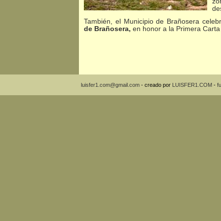
zo
de
También, el Municipio de Brañosera celebr
de Brañosera,
en honor a la Primera Cart
luisfer1.com@gmail.com
- creado por
LUISFER1.COM
-
f