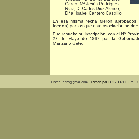
Cardo, Mª Jesús Rodríguez
Ruiz, D. Carlos Diez Alonso,
Dña. Isabel Cantero Castrillo
En esa misma fecha fueron aprobados l
leerlos
) por los que esta asociación se rige
Fue resuelta su inscripción, con el Nº Provin
22 de Mayo de 1987 por la Gobernador
Manzano Gete.
luisfer1.com@gmail.com
- creado por
LUISFER1.COM
-
f