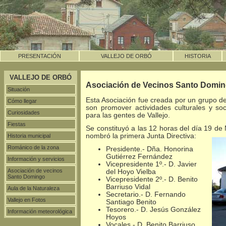
PRESENTACIÓN
VALLEJO DE ORBÓ
HISTORIA
VALLEJO DE ORBÓ
Asociación de Vecinos Santo Domi
Situación
Esta Asociación fue creada por un grupo de
Cómo llegar
son promover actividades culturales y so
Curiosidades
para las gentes de Vallejo.
Fiestas
Se constituyó a las 12 horas del día 19 de
nombró la primera Junta Directiva:
Historia municipal
Románico de la zona
Presidente.- Dña. Honorina
Gutiérrez Fernández
Información y servicios
Vicepresidente 1º.- D. Javier
Asociación de vecinos
del Hoyo Vielba
Santo Domingo
Vicepresidente 2º.- D. Benito
Barriuso Vidal
Aula de la Naturaleza
Secretario.- D. Fernando
Vallejo en Fotos
Santiago Benito
Tesorero.- D. Jesús González
Información meteorológica
Hoyos
Vocales.- D. Benito Barriuso