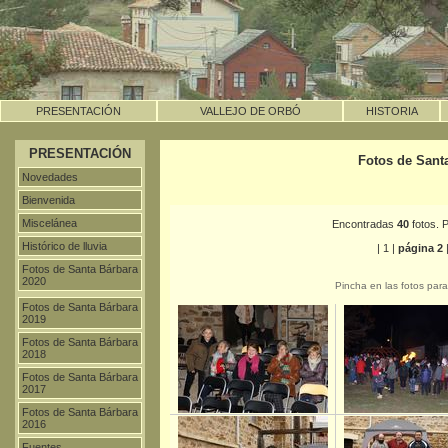
PRESENTACIÓN
VALLEJO DE ORBÓ
HISTORIA
PRESENTACIÓN
Fotos de Sant
Novedades
Bienvenida
Miscelánea
Encontradas
40
fotos. 
Histórico de lluvia
|
1
|
página 2
Fotos de Santa Bárbara
2020
Pincha en las fotos par
Fotos de Santa Bárbara
2019
Fotos de Santa Bárbara
2018
Fotos de Santa Bárbara
2017
Fotos de Santa Bárbara
2016
Fuentes