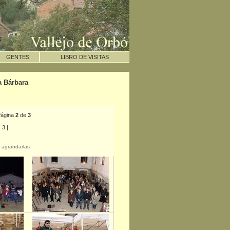
GENTES
LIBRO DE VISITAS
a Bárbara
Página
2
de
3
|
3
|
a agrandarlas